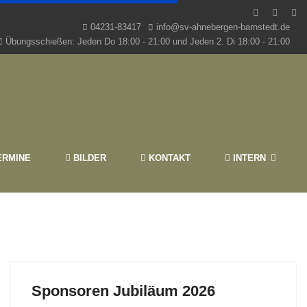
04231-83417
info@sv-ahnebergen-barnstedt.de
Übungsschießen: Jeden Do 18:00 - 21:00 und Jeden 2. Di 18:00 - 21:00
RMINE
BILDER
KONTAKT
INTERN
Sponsoren Jubiläum 2026