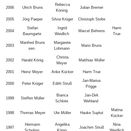
Rebecca
2006
Ulrich Bruns
Julian Bremer
Köning
2005
Jörg Paeper
Silvia Krüger
Christoph Stolte
Stefan
Ingrid
Harm
2004
Marcel Behrens
Baumgarte
Weidlich
True
Manfred Bruns
Margarete
2003
Mario Bruns
sen.
Lohmann
Christa
2002
Harald König
Matthias Müller
Meyer
2001
Heinz Meyer
Anke Kücker
Harm True
Jan-Marius
2000
Peter Krüger
Edith Struß
Prigge
Bianca
Jan-Dirk
1999
Steffen Müller
Schlote
Wehland
Matina
1998
Thomas Meyer
Ute Müller
Hauke Suptut
Kücker
Hermann
Angelika
Nina
1997
Joachim Struß
Scholing
König
Weidlich