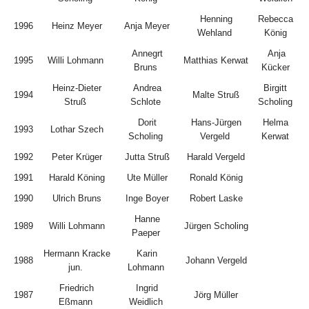
Henning
Rebecca
1996
Heinz Meyer
Anja Meyer
Wehland
König
Annegrt
Anja
1995
Willi Lohmann
Matthias Kerwat
Bruns
Kücker
Heinz-Dieter
Andrea
Birgitt
1994
Malte Struß
Struß
Schlote
Scholing
Dorit
Hans-Jürgen
Helma
1993
Lothar Szech
Scholing
Vergeld
Kerwat
1992
Peter Krüger
Jutta Struß
Harald Vergeld
1991
Harald Köning
Ute Müller
Ronald König
1990
Ulrich Bruns
Inge Boyer
Robert Laske
Hanne
1989
Willi Lohmann
Jürgen Scholing
Paeper
Hermann Kracke
Karin
1988
Johann Vergeld
jun.
Lohmann
Friedrich
Ingrid
1987
Jörg Müller
Eßmann
Weidlich