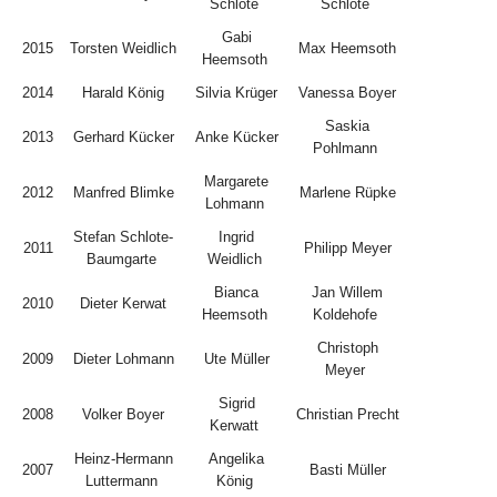
Schlote
Schlote
Gabi
2015
Torsten Weidlich
Max Heemsoth
Heemsoth
2014
Harald König
Silvia Krüger
Vanessa Boyer
Saskia
2013
Gerhard Kücker
Anke Kücker
Pohlmann
Margarete
2012
Manfred Blimke
Marlene Rüpke
Lohmann
Stefan Schlote-
Ingrid
2011
Philipp Meyer
Baumgarte
Weidlich
Bianca
Jan Willem
2010
Dieter Kerwat
Heemsoth
Koldehofe
Christoph
2009
Dieter Lohmann
Ute Müller
Meyer
Sigrid
2008
Volker Boyer
Christian Precht
Kerwatt
Heinz-Hermann
Angelika
2007
Basti Müller
Luttermann
König