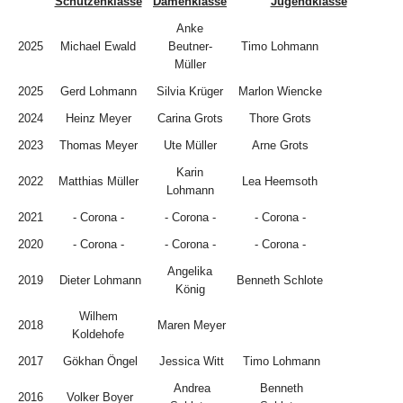
Schützenklasse
Damenklasse
Jugendklasse
Anke
2025
Michael Ewald
Beutner-
Timo Lohmann
Müller
2025
Gerd Lohmann
Silvia Krüger
Marlon Wiencke
2024
Heinz Meyer
Carina Grots
Thore Grots
2023
Thomas Meyer
Ute Müller
Arne Grots
Karin
2022
Matthias Müller
Lea Heemsoth
Lohmann
2021
- Corona -
- Corona -
- Corona -
2020
- Corona -
- Corona -
- Corona -
Angelika
2019
Dieter Lohmann
Benneth Schlote
König
Wilhem
2018
Maren Meyer
Koldehofe
2017
Gökhan Öngel
Jessica Witt
Timo Lohmann
Andrea
Benneth
2016
Volker Boyer