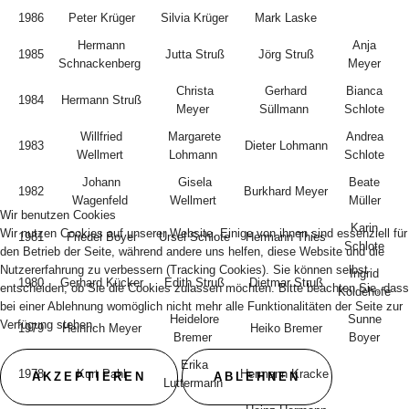
1986
Peter Krüger
Silvia Krüger
Mark Laske
Hermann
Anja
1985
Jutta Struß
Jörg Struß
Schnackenberg
Meyer
Christa
Gerhard
Bianca
1984
Hermann Struß
Meyer
Süllmann
Schlote
Willfried
Margarete
Andrea
1983
Dieter Lohmann
Wellmert
Lohmann
Schlote
Johann
Gisela
Beate
1982
Burkhard Meyer
Wagenfeld
Wellmert
Müller
Wir benutzen Cookies
Karin
Wir nutzen Cookies auf unserer Website. Einige von ihnen sind essenziell für
1981
Friedel Boyer
Ursel Schlote
Hermann Thies
Schlote
den Betrieb der Seite, während andere uns helfen, diese Website und die
Nutzererfahrung zu verbessern (Tracking Cookies). Sie können selbst
Ingrid
1980
Gerhard Kücker
Edith Struß
Dietmar Struß
entscheiden, ob Sie die Cookies zulassen möchten. Bitte beachten Sie, dass
Koldehofe
bei einer Ablehnung womöglich nicht mehr alle Funktionalitäten der Seite zur
Heidelore
Sunne
Verfügung stehen.
1979
Heinrich Meyer
Heiko Bremer
Bremer
Boyer
Erika
1978
Kurt Pahl
Hermann Kracke
AKZEPTIEREN
ABLEHNEN
Luttermann