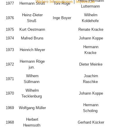
Heinz-Hermann
Weitere Informationen
|
Impressum
1977
Hermann Struß
Toni Röge
Luttermann
Heinz-Dieter
Wilhelm
1976
Inge Boyer
Struß
Koldehofe
1975
Kurt Oestmann
Renate Kracke
1974
Mafred Bruns
Johann Koppe
Hermann
1973
Heinrich Meyer
Kracke
Hermann Röge
1972
Dieter Meinke
jun.
Wilhem
Joachim
1971
Süllmann
Raschke
Wilhelm
1970
Johann Koppe
Tecklenburg
Hermann
1969
Wolfgang Müller
Scholing
Herbert
1968
Gerhard Kücker
Heemsoth